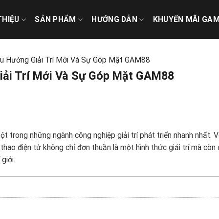
THIỆU
SẢN PHẨM
HƯỚNG DẪN
KHUYẾN MÃI GA
u Hướng Giải Trí Mới Và Sự Góp Mặt GAM88
iải Trí Mới Và Sự Góp Mặt GAM88
t trong những ngành công nghiệp giải trí phát triển nhanh nhất. V
thao điện tử không chỉ đơn thuần là một hình thức giải trí mà còn
giới.