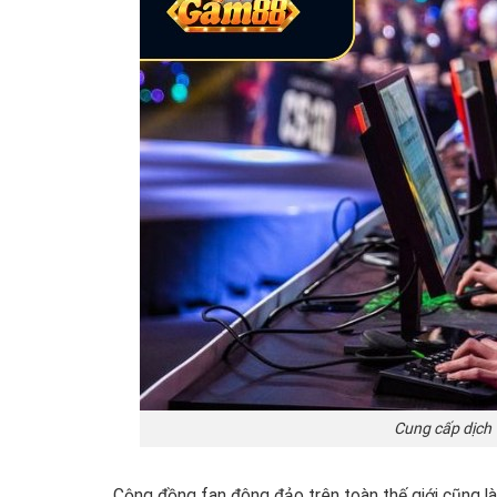
Cung cấp dịch 
Cộng đồng fan đông đảo trên toàn thế giới cũng l