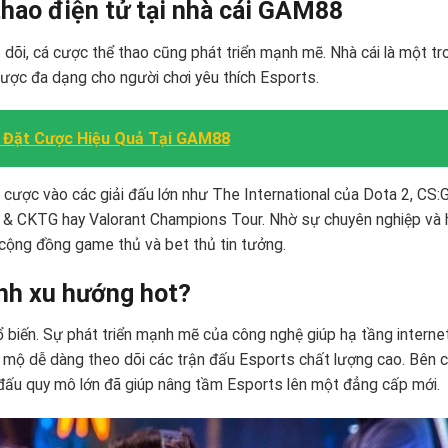
thao điện tử tại nhà cái GAM88
 dõi, cá cược thể thao cũng phát triển mạnh mẽ. Nhà cái là một tr
cược đa dạng cho người chơi yêu thích Esports.
ệm Đặt Cược Hiệu Quả Tại GAM88
 cược vào các giải đấu lớn như The International của Dota 2, CS:
 & CKTG hay Valorant Champions Tour. Nhờ sự chuyên nghiệp và 
cộng đồng game thủ và bet thủ tin tưởng.
ành xu hướng hot?
ổ biến. Sự phát triển mạnh mẽ của công nghệ giúp hạ tầng internet
 mộ dễ dàng theo dõi các trận đấu Esports chất lượng cao. Bên c
 đấu quy mô lớn đã giúp nâng tầm Esports lên một đẳng cấp mới.