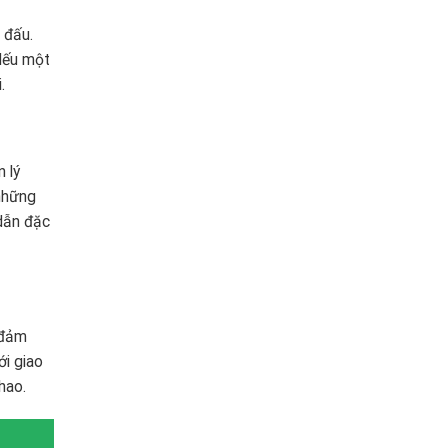
 đấu.
 Nếu một
.
 lý
 những
dẫn đặc
 đảm
ới giao
hao.