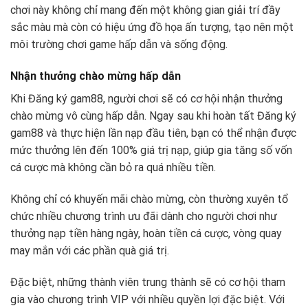
chơi này không chỉ mang đến một không gian giải trí đầy
sắc màu mà còn có hiệu ứng đồ họa ấn tượng, tạo nên một
môi trường chơi game hấp dẫn và sống động.
Nhận thưởng chào mừng hấp dẫn
Khi Đăng ký gam88, người chơi sẽ có cơ hội nhận thưởng
chào mừng vô cùng hấp dẫn. Ngay sau khi hoàn tất Đăng ký
gam88 và thực hiện lần nạp đầu tiên, bạn có thể nhận được
mức thưởng lên đến 100% giá trị nạp, giúp gia tăng số vốn
cá cược mà không cần bỏ ra quá nhiều tiền.
Không chỉ có khuyến mãi chào mừng, còn thường xuyên tổ
chức nhiều chương trình ưu đãi dành cho người chơi như
thưởng nạp tiền hàng ngày, hoàn tiền cá cược, vòng quay
may mắn với các phần quà giá trị.
Đặc biệt, những thành viên trung thành sẽ có cơ hội tham
gia vào chương trình VIP với nhiều quyền lợi đặc biệt. Với