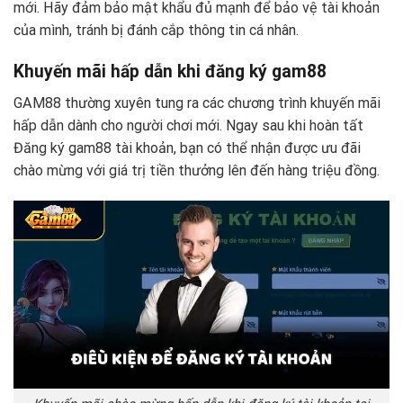
mới. Hãy đảm bảo mật khẩu đủ mạnh để bảo vệ tài khoản
của mình, tránh bị đánh cắp thông tin cá nhân.
Khuyến mãi hấp dẫn khi đăng ký gam88
GAM88 thường xuyên tung ra các chương trình khuyến mãi
hấp dẫn dành cho người chơi mới. Ngay sau khi hoàn tất
Đăng ký gam88 tài khoản, bạn có thể nhận được ưu đãi
chào mừng với giá trị tiền thưởng lên đến hàng triệu đồng.