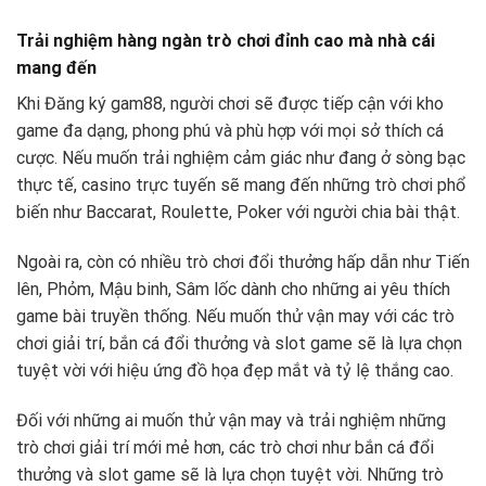
Trải nghiệm hàng ngàn trò chơi đỉnh cao mà nhà cái
mang đến
Khi Đăng ký gam88, người chơi sẽ được tiếp cận với kho
game đa dạng, phong phú và phù hợp với mọi sở thích cá
cược. Nếu muốn trải nghiệm cảm giác như đang ở sòng bạc
thực tế, casino trực tuyến sẽ mang đến những trò chơi phổ
biến như Baccarat, Roulette, Poker với người chia bài thật.
Ngoài ra, còn có nhiều trò chơi đổi thưởng hấp dẫn như Tiến
lên, Phỏm, Mậu binh, Sâm lốc dành cho những ai yêu thích
game bài truyền thống. Nếu muốn thử vận may với các trò
chơi giải trí, bắn cá đổi thưởng và slot game sẽ là lựa chọn
tuyệt vời với hiệu ứng đồ họa đẹp mắt và tỷ lệ thắng cao.
Đối với những ai muốn thử vận may và trải nghiệm những
trò chơi giải trí mới mẻ hơn, các trò chơi như bắn cá đổi
thưởng và slot game sẽ là lựa chọn tuyệt vời. Những trò