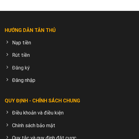
HƯỚNG DẪN TÂN THỦ
Nạp tiền
Rút tiền
Đăng ký
Đăng nhập
QUY ĐỊNH - CHÍNH SÁCH CHUNG
Điều khoản và điều kiện
Chính sách bảo mật
Quy tắc và quy định đặt cược