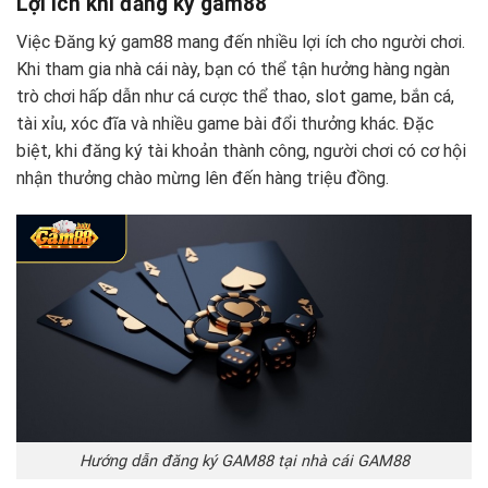
Lợi ích khi đăng ký gam88
Việc Đăng ký gam88 mang đến nhiều lợi ích cho người chơi.
Khi tham gia nhà cái này, bạn có thể tận hưởng hàng ngàn
trò chơi hấp dẫn như cá cược thể thao, slot game, bắn cá,
tài xỉu, xóc đĩa và nhiều game bài đổi thưởng khác. Đặc
biệt, khi đăng ký tài khoản thành công, người chơi có cơ hội
nhận thưởng chào mừng lên đến hàng triệu đồng.
Hướng dẫn đăng ký GAM88 tại nhà cái GAM88