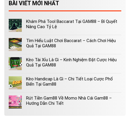
BÀI VIẾT MỚI NHẤT
Khám Phá Tool Baccarat Tại GAM88 – Bí Quyết
Nâng Cao Tỷ Lệ
Tìm Hiểu Luật Chơi Baccarat – Cách Chơi Hiệu
Quả Tại GAM88
Kèo Tài Xỉu Là Gì – Kinh Nghiệm Đặt Cược Hiệu
Quả Tại GAM88
Kèo Handicap Là Gì – Chi Tiết Loại Cược Phổ
Biến Tại Gam88
Rút Tiền Gam88 Về Momo Nhà Cái Gam88 –
Hướng Dẫn Chi Tiết