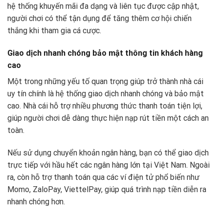
hệ thống khuyến mãi đa dạng và liên tục được cập nhật,
người chơi có thể tận dụng để tăng thêm cơ hội chiến
thắng khi tham gia cá cược.
Giao dịch nhanh chóng bảo mật thông tin khách hàng
cao
Một trong những yếu tố quan trọng giúp trở thành nhà cái
uy tín chính là hệ thống giao dịch nhanh chóng và bảo mật
cao. Nhà cái hỗ trợ nhiều phương thức thanh toán tiện lợi,
giúp người chơi dễ dàng thực hiện nạp rút tiền một cách an
toàn.
Nếu sử dụng chuyển khoản ngân hàng, bạn có thể giao dịch
trực tiếp với hầu hết các ngân hàng lớn tại Việt Nam. Ngoài
ra, còn hỗ trợ thanh toán qua các ví điện tử phổ biến như
Momo, ZaloPay, ViettelPay, giúp quá trình nạp tiền diễn ra
nhanh chóng hơn.