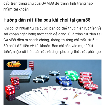
cấp trên trang chủ của GAM88 để tránh tình trạng nạp
nhầm tài khoản.
Hướng dẫn rút tiền sau khi chơi tại gam88
Khi có lợi nhuận từ cá cược, bạn có thể thực hiện rút tiền về
tài khoản ngân hàng một cách dễ dàng. Quá trình rút tiền tại
GAM88 diễn ra nhanh chóng, thông thường chỉ mất từ 5 –
30 phút để tiền về tài khoản. Bạn chỉ cần vào mục “Rút
tiền”, nhập số tiền cần rút và chọn phương thức rút phù hợp.