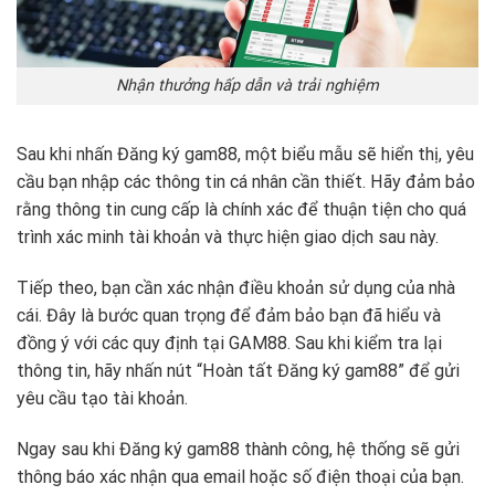
Nhận thưởng hấp dẫn và trải nghiệm
Sau khi nhấn Đăng ký gam88, một biểu mẫu sẽ hiển thị, yêu
cầu bạn nhập các thông tin cá nhân cần thiết. Hãy đảm bảo
rằng thông tin cung cấp là chính xác để thuận tiện cho quá
trình xác minh tài khoản và thực hiện giao dịch sau này.
Tiếp theo, bạn cần xác nhận điều khoản sử dụng của nhà
cái. Đây là bước quan trọng để đảm bảo bạn đã hiểu và
đồng ý với các quy định tại GAM88. Sau khi kiểm tra lại
thông tin, hãy nhấn nút “Hoàn tất Đăng ký gam88” để gửi
yêu cầu tạo tài khoản.
Ngay sau khi Đăng ký gam88 thành công, hệ thống sẽ gửi
thông báo xác nhận qua email hoặc số điện thoại của bạn.