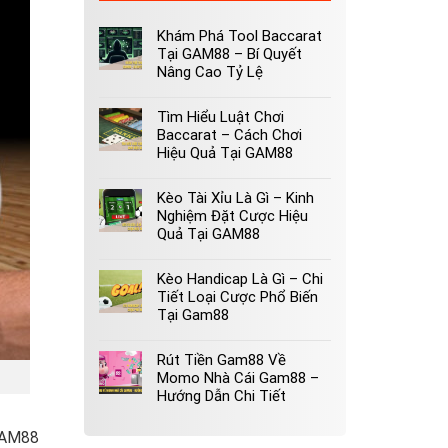
Khám Phá Tool Baccarat
Tại GAM88 – Bí Quyết
Nâng Cao Tỷ Lệ
Tìm Hiểu Luật Chơi
Baccarat – Cách Chơi
Hiệu Quả Tại GAM88
Kèo Tài Xỉu Là Gì – Kinh
Nghiệm Đặt Cược Hiệu
Quả Tại GAM88
Kèo Handicap Là Gì – Chi
Tiết Loại Cược Phổ Biến
Tại Gam88
Rút Tiền Gam88 Về
Momo Nhà Cái Gam88 –
Hướng Dẫn Chi Tiết
 GAM88