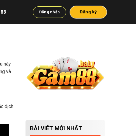
M88
Đăng ký
Đăng nhập
ều này
ng và
ác dịch
BÀI VIẾT MỚI NHẤT