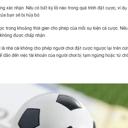
ng xác nhận. Nếu có bất kỳ lỗi nào trong quá trình đặt cược, ví dụ
ủa bạn sẽ bị hủy bỏ.
ợc trong khoảng thời gian cho phép của mỗi sự kiện cá cược. Nếu
ẽ không được chấp nhận.
 là nhà cái không cho phép người chơi đặt cược ngược lại trên c
ể dẫn đến việc tài khoản của người chơi bị tạm ngừng hoặc từ chố