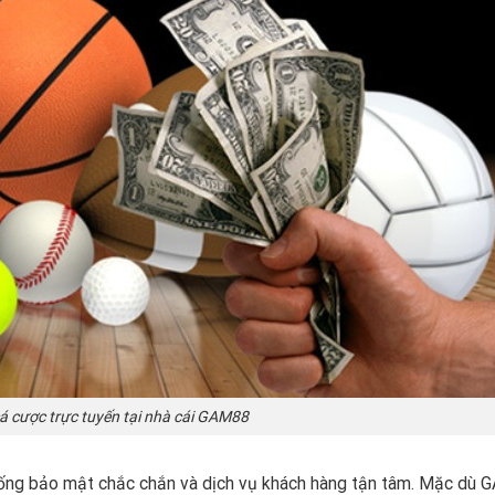
cá cược trực tuyến tại nhà cái GAM88
 thống bảo mật chắc chắn và dịch vụ khách hàng tận tâm. Mặc dù