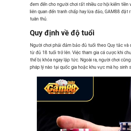
đem đến cho người chơi rất nhiều cơ hội kiếm tiền v
liên quan đến tranh chấp hay lừa đảo, GAM88 đặt r
tuân thủ.
Quy định về độ tuổi
Người chơi phải đảm bảo đủ tuổi theo Quy tắc và q
từ đủ 18 tuổi trở lên. Việc tham gia cá cược khi ch
thể bị khóa ngay lập tức. Ngoài ra, người chơi cũ
pháp lý nào tại quốc gia hoặc khu vực mà họ sinh 