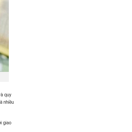
và quy
à nhiều
i giao