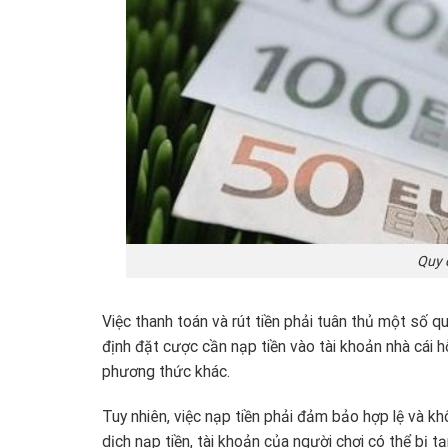
Quy 
Việc thanh toán và rút tiền phải tuân thủ một số q
định đặt cược cần nạp tiền vào tài khoản nhà cái hỗ
phương thức khác.
Tuy nhiên, việc nạp tiền phải đảm bảo hợp lệ và kh
dịch nạp tiền, tài khoản của người chơi có thể bị 