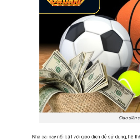
Giao diện 
Nhà cái này nổi bật với giao diện dễ sử dụng, hệ