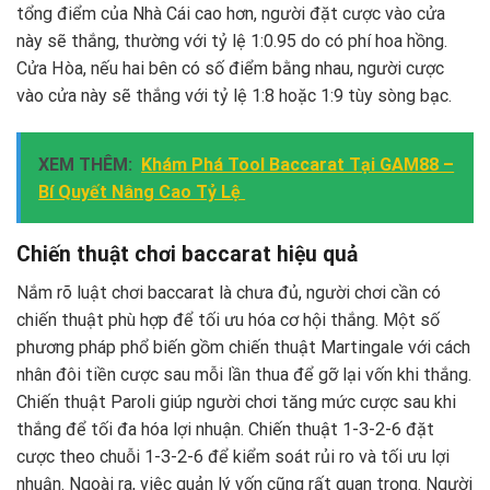
tổng điểm của Nhà Cái cao hơn, người đặt cược vào cửa
này sẽ thắng, thường với tỷ lệ 1:0.95 do có phí hoa hồng.
Cửa Hòa, nếu hai bên có số điểm bằng nhau, người cược
vào cửa này sẽ thắng với tỷ lệ 1:8 hoặc 1:9 tùy sòng bạc.
XEM THÊM:
Khám Phá Tool Baccarat Tại GAM88 –
Bí Quyết Nâng Cao Tỷ Lệ
Chiến thuật chơi baccarat hiệu quả
Nắm rõ luật chơi baccarat là chưa đủ, người chơi cần có
chiến thuật phù hợp để tối ưu hóa cơ hội thắng. Một số
phương pháp phổ biến gồm chiến thuật Martingale với cách
nhân đôi tiền cược sau mỗi lần thua để gỡ lại vốn khi thắng.
Chiến thuật Paroli giúp người chơi tăng mức cược sau khi
thắng để tối đa hóa lợi nhuận. Chiến thuật 1-3-2-6 đặt
cược theo chuỗi 1-3-2-6 để kiểm soát rủi ro và tối ưu lợi
nhuận. Ngoài ra, việc quản lý vốn cũng rất quan trọng. Người