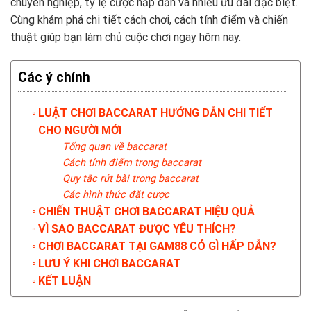
chuyên nghiệp, tỷ lệ cược hấp dẫn và nhiều ưu đãi đặc biệt.
Cùng khám phá chi tiết cách chơi, cách tính điểm và chiến
thuật giúp bạn làm chủ cuộc chơi ngay hôm nay.
Các ý chính
LUẬT CHƠI BACCARAT HƯỚNG DẪN CHI TIẾT
CHO NGƯỜI MỚI
Tổng quan về baccarat
Cách tính điểm trong baccarat
Quy tắc rút bài trong baccarat
Các hình thức đặt cược
CHIẾN THUẬT CHƠI BACCARAT HIỆU QUẢ
VÌ SAO BACCARAT ĐƯỢC YÊU THÍCH?
CHƠI BACCARAT TẠI GAM88 CÓ GÌ HẤP DẪN?
LƯU Ý KHI CHƠI BACCARAT
KẾT LUẬN