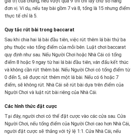
giá trị của chúng, nếu vượt quá 9 thì chỉ lấy chữ số hàng
đơn vị. Ví dụ, nếu tay bài gồm 7 và 8, tổng là 15 nhưng điểm
thực tế chỉ là 5.
Quy tắc rút bài trong baccarat
Sau khi chia hai lá bài đầu tiên, việc rút thêm lá bài thứ ba
phụ thuộc vào tổng điểm của mỗi bên. Luật chơi baccarat
quy định như sau. Nếu Người Chơi hoặc Nhà Cái có tổng
điểm 8 hoặc 9 ngay từ hai lá bài đầu tiên, ván đấu kết thúc
và không cần rút thêm bài. Nếu Người Chơi có tổng điểm từ
0 đến 5, sẽ được rút thêm một lá bài. Nếu có 6 hoặc 7
điểm, sẽ không rút. Nhà Cái sẽ rút bài dựa trên điểm của
Người Chơi và luật rút bài riêng của Nhà Cái.
Các hình thức đặt cược
Tại đây, người chơi có thể đặt cược vào các cửa sau. Cửa
Người Chơi, nếu tổng điểm của Người Chơi cao hơn Nhà Cái,
người đặt cược sẽ thắng với tỷ lệ 1:1. Cửa Nhà Cái, nếu