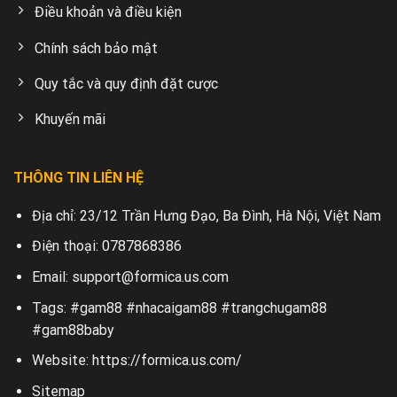
Điều khoản và điều kiện
Chính sách bảo mật
Quy tắc và quy định đặt cược
Khuyến mãi
THÔNG TIN LIÊN HỆ
Địa chỉ:
23/12 Trần Hưng Đạo, Ba Đình, Hà Nội, Việt Nam
Điện thoại:
0787868386
Email:
support@formica.us.com
Tags: #gam88 #nhacaigam88 #trangchugam88
#gam88baby
Website:
https://formica.us.com/
Sitemap