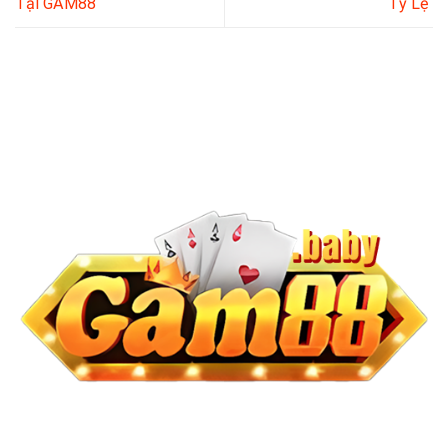
Tại GAM88
Tỷ Lệ