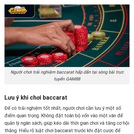
Người chơi trải nghiệm baccarat hấp dẫn tại sòng bài trực
tuyến GAM88
Lưu ý khi chơi baccarat
Để có trải nghiệm tốt nhất, người chơi cần lưu ý một số
điểm quan trọng. Không đặt toàn bộ vốn vào một ván để
quản lý ngân sách, giúp kéo dài thời gian chơi và tăng cơ hội
thắng. Hiểu rõ luật chơi baccarat trước khi đặt cược để