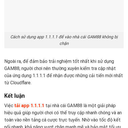
Cách sử dụng app 1.1.1.1 để vào nhà cái GAM88 không bị
chặn
Ngoài ra, để đảm bảo trải nghiệm tốt nhất khi sử dụng
GAM88, người chơi nên thường xuyên kiểm tra cập nhật
của ứng dụng 1.1.1.1 để nhận được những cải tiến mới nhất
từ Cloudflare.
Kết luận
Việc
tải app 1.1.1.1
tại nhà cái GAM88 là một giải pháp
hiệu quả giúp người chơi có thể truy cập nhanh chóng và an
toàn vào nền tảng cá cược trực tuyến. Nhờ vào tốc độ kết
nối nhanh, khả năng vượt chặn mạnh mẽ và bảo mật tối ưu,