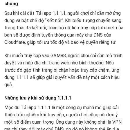
chóng
Sau khi cài đặt Tải app 1.1.1.1, người chơi chỉ cần mở ứng
dụng và bật chế độ “Kết nối”. Khi biểu tượng chuyển sang
trạng thái đã kết nối, toàn bộ dữ liệu truy cập Internet của
bạn sẽ được định tuyến thông qua máy chủ DNS của
Cloudflare, giúp tối ưu tốc độ và bảo vệ quyền riêng tư.
Khi muốn truy cập vào GAM88, người chơi chỉ cần mở trình
duyệt và nhập địa chỉ trang web như bình thường. Nếu
trước đó gặp tình trạng bị chặn hoặc truy cập chậm, ứng
dụng 1.1.1.1 sẽ giúp giải quyết vấn đề này một cách hiệu
quả.
Những lưu ý khi sử dụng 1.1.1.1
Mặc dù Tải app 1.1.1.1 là một công cụ mạnh mẽ giúp cải
thiện trải nghiệm khi truy cập, người chơi cũng nên lưu ý
một số điểm quan trọng. Ứng dụng này không phải là VPN
mà chỉ thay đổi máy chủ DNS, do đó nó không thể ẩn địa