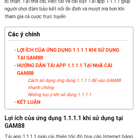
bị chặn. Tại nhà cái, việc tải và cài đặt Tải app 1.1.1.1 giúp
người chơi đảm bảo kết nối ổn định và mượt mà hơn khi
tham gia cá cược trực tuyến.
Các ý chính
LỢI ÍCH CỦA ỨNG DỤNG 1.1.1.1 KHI SỬ DỤNG
TẠI GAM88
HƯỚNG DẪN TẢI APP 1.1.1.1 TẠI NHÀ CÁI
GAM88
Cách sử dụng ứng dụng 1.1.1.1 để vào GAM88
nhanh chóng
Những lưu ý khi sử dụng 1.1.1.1
KẾT LUẬN
Lợi ích của ứng dụng 1.1.1.1 khi sử dụng tại
GAM88
Tải app 1.1.1.1 giúp cải thiện tốc độ truy cập Internet bằng