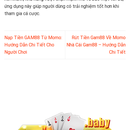
ứng dụng này giúp người dùng có trải nghiệm tốt hơn khi
tham gia cá cược.
Nạp Tiền GAM88 Từ Momo:
Rút Tiền Gam88 Về Momo
Hướng Dẫn Chi Tiết Cho
Nhà Cái Gam88 – Hướng Dẫn
Người Chơi
Chi Tiết