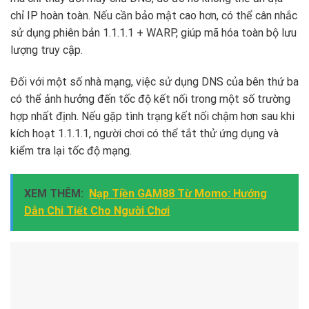
chỉ IP hoàn toàn. Nếu cần bảo mật cao hơn, có thể cân nhắc
sử dụng phiên bản 1.1.1.1 + WARP, giúp mã hóa toàn bộ lưu
lượng truy cập.
Đối với một số nhà mạng, việc sử dụng DNS của bên thứ ba
có thể ảnh hưởng đến tốc độ kết nối trong một số trường
hợp nhất định. Nếu gặp tình trạng kết nối chậm hơn sau khi
kích hoạt 1.1.1.1, người chơi có thể tắt thử ứng dụng và
kiểm tra lại tốc độ mạng.
XEM THÊM:
Nạp Tiền GAM88 Từ Momo: Hướng
Dẫn Chi Tiết Cho Người Chơi