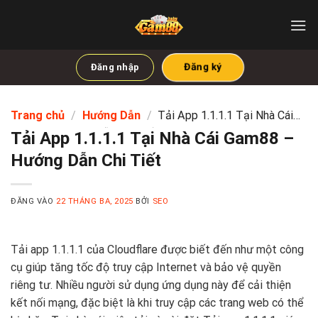
Bỏ
qua
nội
dung
Đăng ký
Đăng nhập
Trang chủ
/
Hướng Dẫn
/
Tải App 1.1.1.1 Tại Nhà Cái
Gam88 – Hướng Dẫn Chi Tiết
Tải App 1.1.1.1 Tại Nhà Cái Gam88 –
Hướng Dẫn Chi Tiết
ĐĂNG VÀO
22 THÁNG BA, 2025
BỞI
SEO
Tải app 1.1.1.1 của Cloudflare được biết đến như một công
cụ giúp tăng tốc độ truy cập Internet và bảo vệ quyền
riêng tư. Nhiều người sử dụng ứng dụng này để cải thiện
kết nối mạng, đặc biệt là khi truy cập các trang web có thể